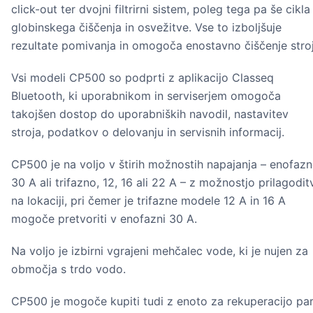
click-out ter dvojni filtrirni sistem, poleg tega pa še cikla
globinskega čiščenja in osvežitve. Vse to izboljšuje
rezultate pomivanja in omogoča enostavno čiščenje stroj
Vsi modeli CP500 so podprti z aplikacijo Classeq
Bluetooth, ki uporabnikom in serviserjem omogoča
takojšen dostop do uporabniških navodil, nastavitev
stroja, podatkov o delovanju in servisnih informacij.
CP500 je na voljo v štirih možnostih napajanja – enofazn
30 A ali trifazno, 12, 16 ali 22 A – z možnostjo prilagodit
na lokaciji, pri čemer je trifazne modele 12 A in 16 A
mogoče pretvoriti v enofazni 30 A.
Na voljo je izbirni vgrajeni mehčalec vode, ki je nujen za
območja s trdo vodo.
CP500 je mogoče kupiti tudi z enoto za rekuperacijo pa