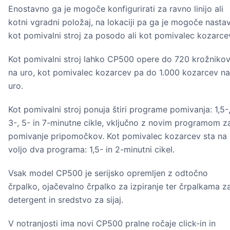
Enostavno ga je mogoče konfigurirati za ravno linijo ali
kotni vgradni položaj, na lokaciji pa ga je mogoče nastav
kot pomivalni stroj za posodo ali kot pomivalec kozarce
Kot pomivalni stroj lahko CP500 opere do 720 krožniko
na uro, kot pomivalec kozarcev pa do 1.000 kozarcev na
uro.
Kot pomivalni stroj ponuja štiri programe pomivanja: 1,5-
3-, 5- in 7-minutne cikle, vključno z novim programom z
pomivanje pripomočkov. Kot pomivalec kozarcev sta na
voljo dva programa: 1,5- in 2-minutni cikel.
Vsak model CP500 je serijsko opremljen z odtočno
črpalko, ojačevalno črpalko za izpiranje ter črpalkama z
detergent in sredstvo za sijaj.
V notranjosti ima novi CP500 pralne ročaje click-in in