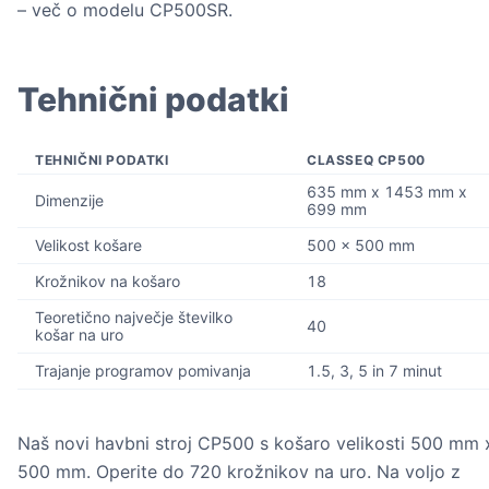
– več o modelu CP500SR.
Tehnični podatki
TEHNIČNI PODATKI
CLASSEQ CP500
635 mm x 1453 mm x
Dimenzije
699 mm
Velikost košare
500 x 500 mm
Krožnikov na košaro
18
Teoretično največje številko
40
košar na uro
Trajanje programov pomivanja
1.5, 3, 5 in 7 minut
Naš novi havbni stroj CP500 s košaro velikosti 500 mm 
500 mm. Operite do 720 krožnikov na uro. Na voljo z