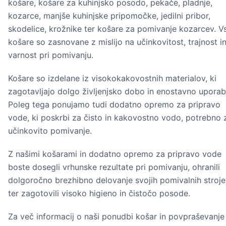
košare, košare za kuhinjsko posodo, pekače, pladnje,
kozarce, manjše kuhinjske pripomočke, jedilni pribor,
skodelice, krožnike ter košare za pomivanje kozarcev. V
košare so zasnovane z mislijo na učinkovitost, trajnost i
varnost pri pomivanju.
Košare so izdelane iz visokokakovostnih materialov, ki
zagotavljajo dolgo življenjsko dobo in enostavno uporab
Poleg tega ponujamo tudi dodatno opremo za pripravo
vode, ki poskrbi za čisto in kakovostno vodo, potrebno 
učinkovito pomivanje.
Z našimi košarami in dodatno opremo za pripravo vode
boste dosegli vrhunske rezultate pri pomivanju, ohranili
dolgoročno brezhibno delovanje svojih pomivalnih stroj
ter zagotovili visoko higieno in čistočo posode.
Za več informacij o naši ponudbi košar in povpraševanje