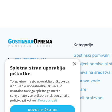
Kategorije
Gostinski pomivalni 
+386 (0)1 7863 444
×
Rabljeni pomivalni st
info@gostinskaoprema.eu
Spletna stran uporablja
Pomivalna sredstva
piškotke
©
2026
GostinskaOprema.eu.
Priprava vode
To spletno mesto uporablja piškotke za
Vse pravice pridržane.
izboljšanje uporabniške izkušnje. Z
Košare
uporabo našega spletnega mesta
sprejemate vse piškotke v skladu z našo
Ostali proizvodi
politiko piškotkov.
Podrobnosti
DOVOLI PIŠKOTKE