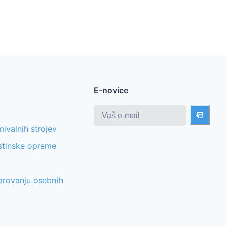
E-novice
ivalnih strojev
stinske opreme
varovanju osebnih