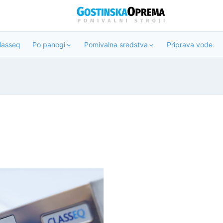
Classeq
Po panogi
Pomivalna sredstva
Priprava vode