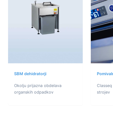
SBM dehidratorji
Pomivaln
Okolju prijazna obdelava
Classeq
organskih odpadkov
strojev