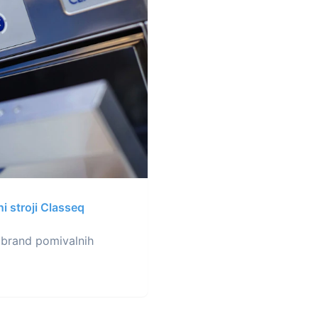
i stroji Classeq
 brand pomivalnih