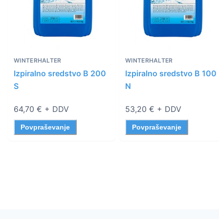
WINTERHALTER
WINTERHALTER
Izpiralno sredstvo B 200
Izpiralno sredstvo B 100
S
N
64,70 €
+ DDV
53,20 €
+ DDV
Povpraševanje
Povpraševanje