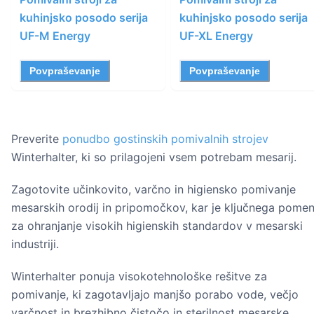
kuhinjsko posodo serija
kuhinjsko posodo serija
UF-M Energy
UF-XL Energy
Povpraševanje
Povpraševanje
Preverite
ponudbo gostinskih pomivalnih strojev
Winterhalter, ki so prilagojeni vsem potrebam mesarij.
Zagotovite učinkovito, varčno in higiensko pomivanje
mesarskih orodij in pripomočkov, kar je ključnega pome
za ohranjanje visokih higienskih standardov v mesarski
industriji.
Winterhalter ponuja visokotehnološke rešitve za
pomivanje, ki zagotavljajo manjšo porabo vode, večjo
varčnost in brezhibno čistočo in sterilnost mesarske