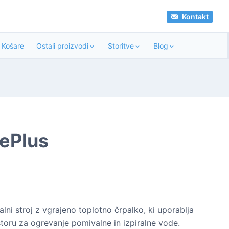
Kontakt
Košare
Ostali proizvodi
Storitve
Blog
tePlus
lni stroj z vgrajeno toplotno črpalko, ki uporablja
storu za ogrevanje pomivalne in izpiralne vode.