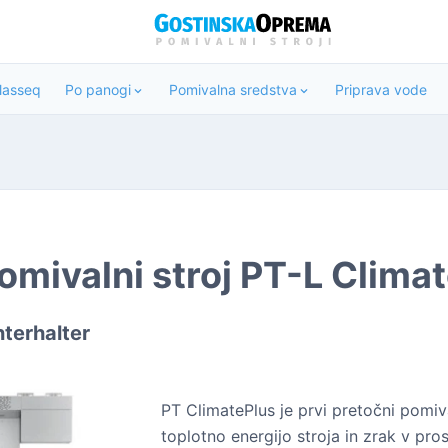
Classeq
Po panogi
Pomivalna sredstva
Priprava vode
omivalni stroj PT-L Clima
terhalter
PT ClimatePlus je prvi pretočni pomiva
toplotno energijo stroja in zrak v pro