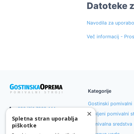
Datoteke 
Navodila za uporabo
Več informacij - Pro
Kategorije
Gostinski pomivalni 
+386 (0)1 7863 444
×
Rabljeni pomivalni st
info@gostinskaoprema.eu
Spletna stran uporablja
Pomivalna sredstva
piškotke
©
2026
GostinskaOprema.eu.