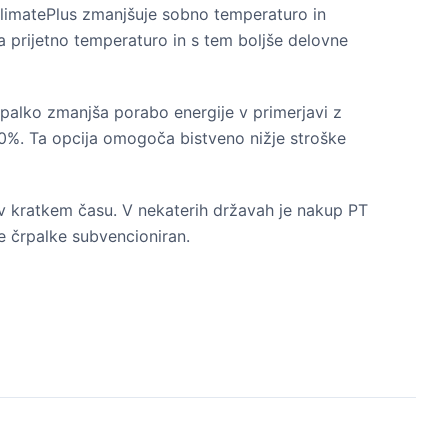
limatePlus zmanjšuje sobno temperaturo in
ja prijetno temperaturo in s tem boljše delovne
rpalko zmanjša porabo energije v primerjavi z
0%. Ta opcija omogoča bistveno nižje stroške
 v kratkem času. V nekaterih državah je nakup PT
e črpalke subvencioniran.