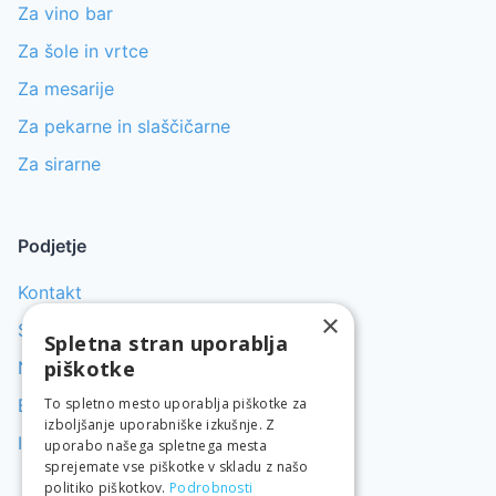
Za vino bar
Za šole in vrtce
Za mesarije
Za pekarne in slaščičarne
Za sirarne
Podjetje
Kontakt
×
Servis pomivalnih strojev
Spletna stran uporablja
piškotke
Najem gostinske opreme
To spletno mesto uporablja piškotke za
Blog
izboljšanje uporabniške izkušnje. Z
Izjava o varovanju osebnih podatkov
uporabo našega spletnega mesta
sprejemate vse piškotke v skladu z našo
politiko piškotkov.
Podrobnosti