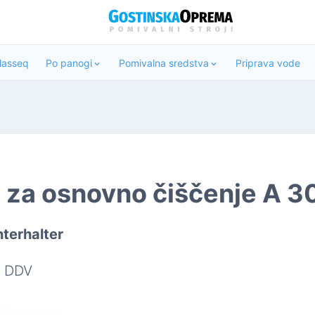
Classeq
Po panogi
Pomivalna sredstva
Priprava vode
 za osnovno čiščenje A 3
terhalter
 DDV