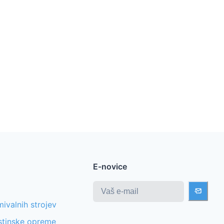
E-novice
ivalnih strojev
stinske opreme