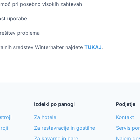
moč pri posebno visokih zahtevah
ost uporabe
rešitev problema
alnih sredstev Winterhalter najdete
TUKAJ
.
Izdelki po panogi
Podjetje
stroji
Za hotele
Kontakt
roji
Za restavracije in gostilne
Servis pom
Za kavarne in bare
Najem go