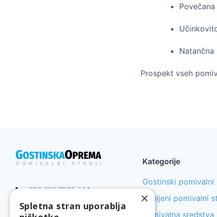
Povečana 
Učinkovit
Natančna 
Prospekt vseh pomiv
Kategorije
Gostinski pomivalni 
+386 (0)1 7863 444
×
Rabljeni pomivalni st
info@gostinskaoprema.eu
Spletna stran uporablja
Pomivalna sredstva